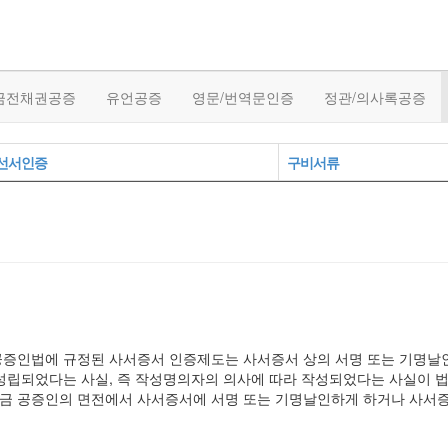
금전채권공증
유언공증
영문/번역문인증
정관/의사록공증
선서인증
구비서류
공증인법에 규정된 사서증서 인증제도는 사서증서 상의 서명 또는 기명날
성립되었다는 사실, 즉 작성명의자의 의사에 따라 작성되었다는 사실이 
금 공증인의 면전에서 사서증서에 서명 또는 기명날인하게 하거나 사서증