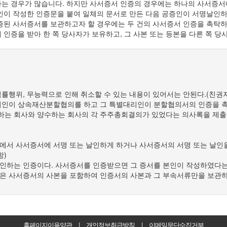
하는 경우가 많습니다. 하지만 사서증서 인증의 경우에는 하나의 사서증서
인이 작성한 인증문을 붙여 일체의 문서로 만든 다음 공증인이 서명날인
증된 사서증서를 보관하고자 할 경우에는 두 건의 사서증서 인증을 촉탁하여
 인증을 받아 한 쪽 당사자가 보유하고, 그 사본 또는 등본을 다른 쪽 
률행위, 무능력으로 인해 취소할 수 있는 내용이 있어서는 안된다.(친
리인이 상속재산분할협의를 하고 그 특별대리인이 분할협의서의 인증을 촉
는 회사와 양수하는 회사의 각 주주총회결의가 있었다는 의사록을 제출하
서 사서증서에 서명 또는 날인하게 하거나 사서증서의 서명 또는 날인을 
항)
인하는 인증이다. 사서증서를 인증받으면 그 증서를 본인이 작성하였다는
은 사서증서의 사본을 포함하여 인증서의 사본과 그 부속서류만을 보관하
홈페이지이용약관
|
개인정보취급방침
|
이메일무단수집거부