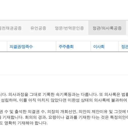
금전채권공증
유언공증
영문/번역문인증
정관/의사록공증
의결권/정족수
주주총회
이사회
정
니다. 의사과정을 그대로 기록한 속기록등과는 다릅니다. 또 의사록은 법
성립하며, 이를 아직 마치지 않았다면 미완성 상태의 의사록에 불과하여
권 수 및 출석한 의결권 수, 의장의 개회선언, 의안의 제안이유 및 그것에
등을 기재합니다. 회의의 경과, 요령이나 결과를 기재한 다는 것은 특정의
도 명확히 기재해야 합니다.