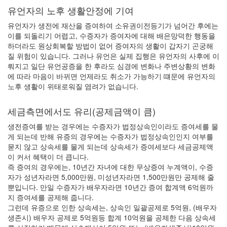
유언자의 노후 생활안정에 기여
유언자가 생전에 재산을 증여하여 소유권이전등기가 넘어간 후에는
이를 되돌리기 어렵고, 수증자가 증여자에 대해 배은망덕한 행동을
하더라도 원상회복할 방법이 없어 증여자의 생활이 갑자기 곤궁해
질 위험이 있습니다. 그러나 유언은 실제 집행은 유언자의 사후에 이
뤄지고 일단 유언공증을 한 후라도 심경에 변화나 주변상황의 변화
에 따라 마음이 바뀌면 언제라도 취소가 가능하기 떄문에 유언자의
노후 생활이 위태로워질 염려가 없습니다.
세금측면에서도 유리(공제금액이 큼)
생전증여를 받는 경우에는 수증자가 법정상속인이라도 증여세를 물
게 되는데 반해 유증의 경우에는 수증자가 법정상속인인지 여부를
묻지 않고 상속세를 물게 되는데 상속세가 증여세보다 세금공제액
이 커서 혜택이 더 큽니다.
즉 증여의 경우에는, 10년간 자녀에 대한 무상증여 누계액이, 수증
자가 성년자라면 5,000만원, 미성년자라면 1,500만원만 공제해 줄
뿐입니다. 만일 수증자가 배우자라면 10년간 증여 합계액 6억원까
지 증여세를 공제해 줍니다.
그런데 유증으로 인한 상속세는, 상속인 일괄공제로 5억원, (배우자
생존시) 배우자 공제로 5억원등 합계 10억원을 공제한 다음 상속세