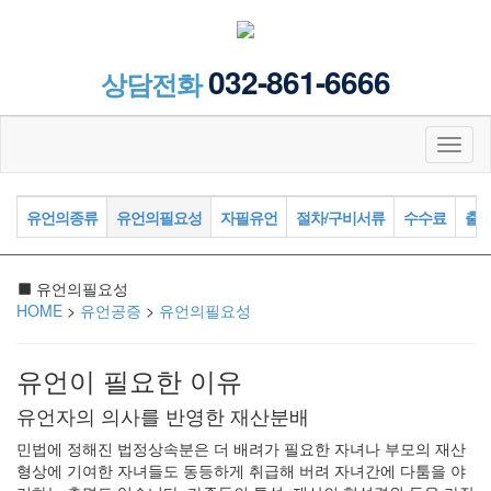
032-861-6666
상담전화
Toggl
naviga
유언의종류
유언의필요성
자필유언
절차/구비서류
수수료
출
유언의필요성
HOME
>
유언공증
>
유언의필요성
유언이 필요한 이유
유언자의 의사를 반영한 재산분배
민법에 정해진 법정상속분은 더 배려가 필요한 자녀나 부모의 재산
형상에 기여한 자녀들도 동등하게 취급해 버려 자녀간에 다툼을 야