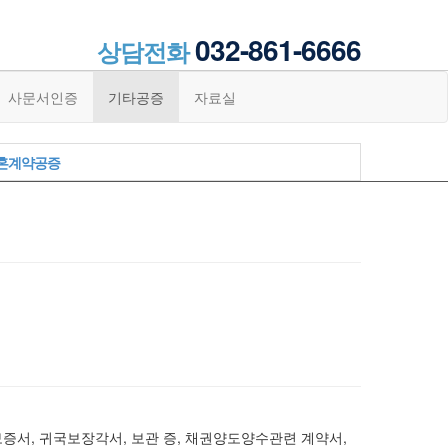
032-861-6666
상담전화
사문서인증
기타공증
자료실
혼계약공증
보증서, 귀국보장각서, 보관 증, 채권양도양수관련 계약서,