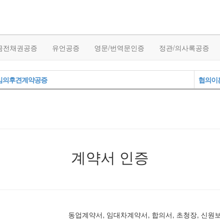
금전채권공증
유언공증
영문/번역문인증
정관/의사록공증
임의후견계약공증
협의이
계약서 인증
동업계약서, 임대차계약서, 합의서, 초청장, 신원