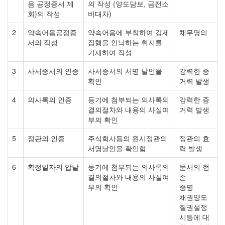
음 공정증서 제
의 작성 (양도담보, 금전소
회)의 작성
비대차)
2
약속어음공정증
약속어음에 부착하여 강제
채무명의
서의 작성
집행을 인낙하는 취지를
기재하여 작성
3
사서증서의 인증
사서증서의 서명 날인을
강력한 증
확인
거력 발생
4
의사록의 인증
등기에 첨부되는 의사록의
강력한 증
결의절차와 내용의 사실여
거력 발생
부의 확인
5
정관의 인증
주식회사등의 원시정관의
정관의 효
서명날인을 확인함
력 발생
6
확정일자의 압날
등기에 첨부되는 의사록의
문서의 현
결의절차와 내용의 사실여
존
부의 확인
증명
채권양도
질권설정
시등에 대