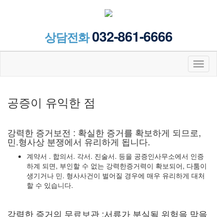
032-861-6666
상담전화
Toggl
naviga
공증이 유익한 점
강력한 증거보전 : 확실한 증거를 확보하게 되므로,
민.형사상 분쟁에서 유리하게 됩니다.
계약서 . 합의서. 각서. 진술서. 등을 공증인사무소에서 인증
하계 되면, 부인할 수 없는 강력한증거력이 확보되어, 다툼이
생기거나 민. 형사사건이 벌어질 경우에 매우 유리하게 대처
할 수 있습니다.
강력한 증거의 무료보관 :서류가 분실될 위험을 막을