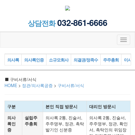
032-861-6666
상담전화
Toggl
naviga
의사록
의사록인증
소규모회사
의결권/정족수
주주총회
이사
구비서류/서식
HOME
>
정관/의사록공증
>
구비서류/서식
구분
본인 직접 방문시
대리인 방문시
의사
설립주
의사록 2통, 진술서,
의사록 2통, 진술서,
록인
주총회
주주명부, 정관, 촉탁
주주명부, 정관, 확인
증
발기인 신분증
서, 촉탁인의 위임장