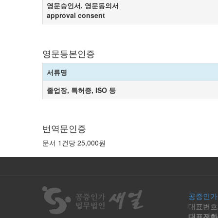
영문승인서, 영문동의서
approval consent
영문등본인증
서류명
졸업장, 특허증, ISO 등
번역문인증
문서 1건당 25,000원
공증인가
대표변호
대표전