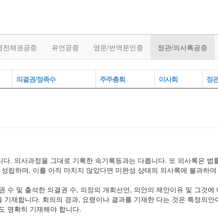
금전채권공증
유언공증
영문/번역문인증
정관/의사록공증
의결권/정족수
주주총회
이사회
정
니다. 의사과정을 그대로 기록한 속기록등과는 다릅니다. 또 의사록은 법
성립하며, 이를 아직 마치지 않았다면 미완성 상태의 의사록에 불과하여
권 수 및 출석한 의결권 수, 의장의 개회선언, 의안의 제안이유 및 그것에
등을 기재합니다. 회의의 경과, 요령이나 결과를 기재한 다는 것은 특정의
도 명확히 기재해야 합니다.