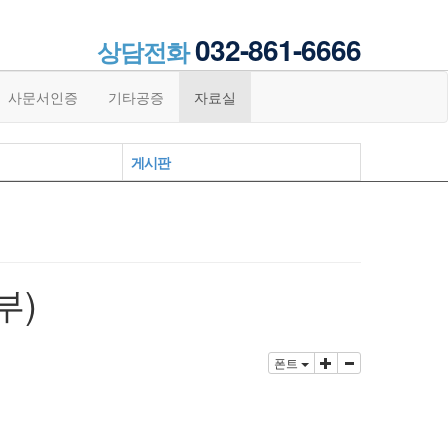
032-861-6666
상담전화
사문서인증
기타공증
자료실
게시판
부)
폰트