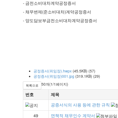
-
금전소비대차계약공정증서
-
(
)
채무변제
준소비대차
계약공정증서
-
양도담보부금전소비대차계약공정증서
공정증서(위임장).hwpx
(45.5KB)
(57)
공정증서(위임장)001.jpg
(319.1KB)
(29)
50개(1/1페이지)
목록으로
번호
제목
공증서식의 사용 등에 관한 규칙
49
면책적 채무인수 계약서