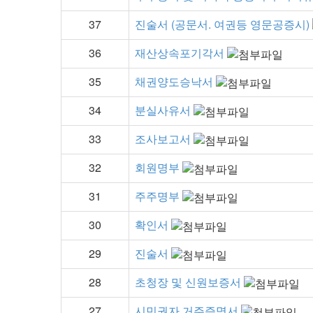
37
진술서 (공문서. 여권등 영문공증시)
36
재산상속포기각서
35
채권양도승낙서
34
분실사유서
33
조사보고서
32
회원명부
31
주주명부
30
확인서
29
진술서
28
초청장 및 신원보증서
27
시민권자 거주증명서