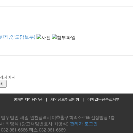
변제,양도담보부)
홈페이지이용약관
|
개인정보취급방침
|
이메일무단수집거부
법무법인 새얼
인천광역시 미추홀구 학익소로66 선정빌딩 1층
사 최영식 (광고책임변호사 최영식)
관리자 로그인
화
032-861-6666
팩스
032-861-6669