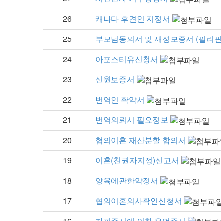
26
캐나다 후견인 지정서
25
부모님동의서 및 재정보증서 (필리핀
24
아포스티유신청서
23
신원보증서
22
번역인 확약서
21
번역의뢰시 필요정보
20
협의이혼 재산분할 합의서
19
이혼(친권자지정)신고서
18
양육에관한약정서
17
협의이혼의사확인신청서
16
자필증서에 의한 유언증서