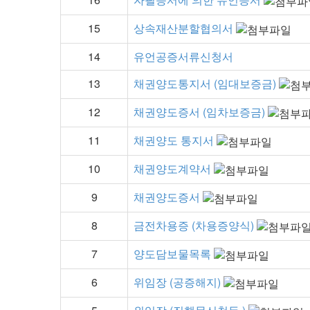
15
상속재산분할협의서
14
유언공증서류신청서
13
채권양도통지서 (임대보증금)
12
채권양도증서 (임차보증금)
11
채권양도 통지서
10
채권양도계약서
9
채권양도증서
8
금전차용증 (차용증양식)
7
양도담보물목록
6
위임장 (공증해지)