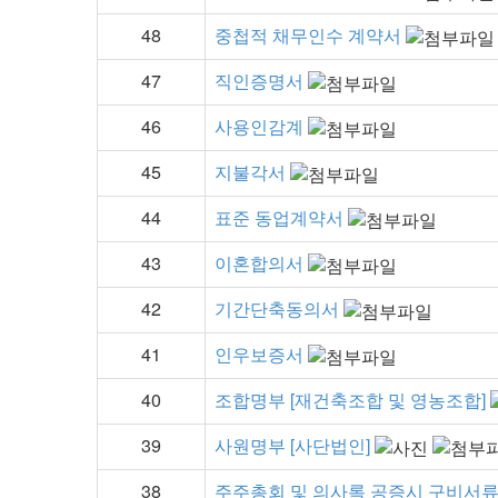
48
중첩적 채무인수 계약서
47
직인증명서
46
사용인감계
45
지불각서
44
표준 동업계약서
43
이혼합의서
42
기간단축동의서
41
인우보증서
40
조합명부 [재건축조합 및 영농조합]
39
사원명부 [사단법인]
38
주주총회 및 의사록 공증시 구비서