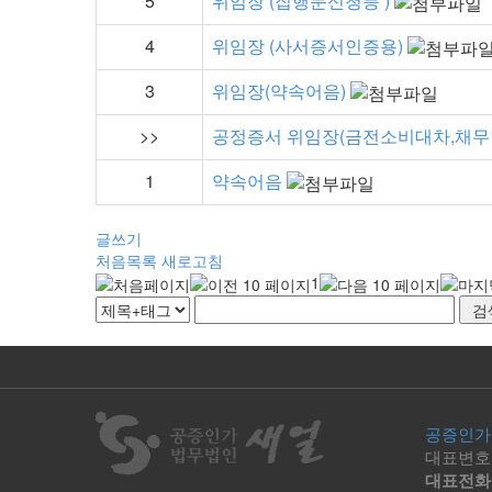
5
위임장 (집행문신청등 )
4
위임장 (사서증서인증용)
3
위임장(약속어음)
>>
공정증서 위임장(금전소비대차,채무
1
약속어음
글쓰기
처음목록
새로고침
1
공증인가
대표변호
대표전