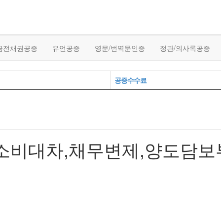
금전채권공증
유언공증
영문/번역문인증
정관/의사록공증
공증수수료
소비대차,채무변제,양도담보