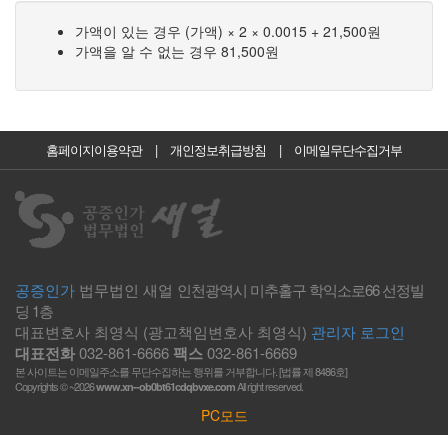
가액이 있는 경우 (가액) × 2 × 0.0015 + 21,500원
가액을 알 수 없는 경우 81,500원
홈페이지이용약관
|
개인정보취급방침
|
이메일무단수집거부
공증인가
법무법인 새얼
인천광역시 미추홀구 학익소로66 선정빌
딩 1층
대표변호사 최영식 (광고책임변호사 최영식)
관리자 로그인
대표전화
032-861-6666
팩스
032-861-6669
본 사이트는 이메일주소를 무단수집하는 행위를 거부합니다. [법률 제 8486호]
Copyrights © ~2026
All right reserved.
www.xn--ob0bt61cdqbvxe.com
PC모드