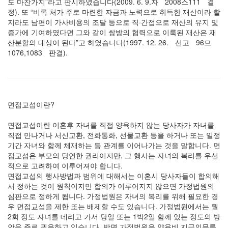
도 마찬가지”라고 판시하였습니다(2009. 6. 9.자ﾠ2008스111ﾠ결
정). 또 “비록 처가 주로 마련한 자금과 노력으로 취득한 재산이라 할
지라도 남편이 가사비용의 조달 등으로 직·간접으로 재산의 유지 및
증가에 기여하였다면 그와 같이 쌍방의 협력으로 이룩된 재산은 재
산분할의 대상이 된다”고 하였습니다(1997. 12. 26.ﾠ선고ﾠ96므
1076,1083ﾠ판결).
면접교섭이란?
면접교섭이란 이혼후 자녀를 직접 양육하지 않는 당사자가 자녀를
직접 만나거나 서신교환, 전화통화, 선물교환 등을 하거나 또는 일정
기간 자녀와 함께 체재하는 등 관계를 이어나가는 것을 말합니다. 면
접교섭은 부모의 당연한 권리이지만, 그 행사는 자녀의 복리를 우선
적으로 고려하여 이루어져야 합니다.
면접교섭의 행사방법과 범위에 대해서는 이혼시 당사자들이 합의해
서 정하는 것이 원칙이지만 합의가 이루어지지 않으면 가정법원의
심판으로 정하게 됩니다. 가정법원은 자녀의 복리를 위해 필요한 경
우 면접교섭을 제한 또는 배제할 수도 있습니다. 가정법원에서는 월
2회 정도 자녀를 데리고 가서 당일 또는 1박2일 함께 있는 정도의 방
안을 주로 권유하고 있습니다. 반면 가정법원은 양육비 지급의무를