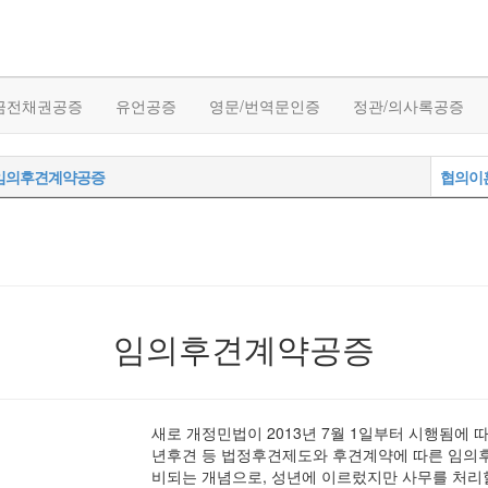
금전채권공증
유언공증
영문/번역문인증
정관/의사록공증
임의후견계약공증
협의이
임의후견계약공증
새로 개정민법이 2013년 7월 1일부터 시행됨에
년후견 등 법정후견제도와 후견계약에 따른 임의
비되는 개념으로, 성년에 이르렀지만 사무를 처리