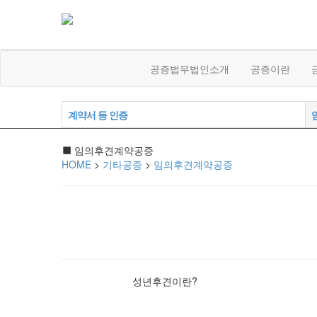
공증법무법인소개
공증이란
계약서 등 인증
임의후견계약공증
HOME
>
기타공증
>
임의후견계약공증
성년후견이란?