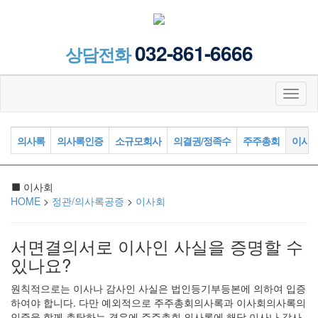
032-861-6666
상담전화
Toggl
naviga
의사록
의사록인증
소규모회사
의결권/정족수
주주총회
이사
이사회
HOME
>
정관/의사록공증
>
이사회
서면결의서로 이사인 사실을 증명할 수
있나요?
원칙적으로는 이사나 감사인 사실은 법인등기부등본에 의하여 입증
하여야 합니다. 다만 예외적으로 주주총회의사록과 이사회의사록의
인증을 함께 촉탁하는 경우에 주주총회 의사록에 해당 이사나 감사