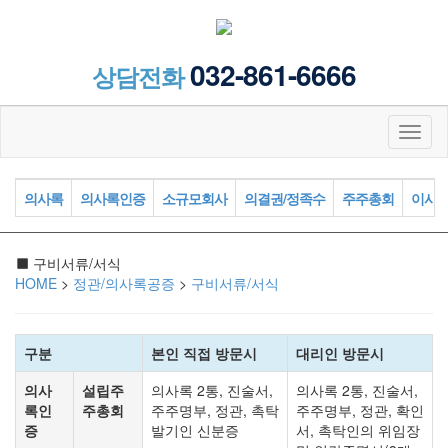
032-861-6666
상담전화
Toggl
naviga
의사록
의사록인증
소규모회사
의결권/정족수
주주총회
이사
구비서류/서식
HOME
>
정관/의사록공증
>
구비서류/서식
구분
본인 직접 방문시
대리인 방문시
의사
설립주
의사록 2통, 진술서,
의사록 2통, 진술서,
록인
주총회
주주명부, 정관, 촉탁
주주명부, 정관, 확인
증
발기인 신분증
서, 촉탁인의 위임장